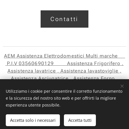
Contatti
AEM Assistenza Elettrodomestici Multi marche
P.I.V 03560690129 Assistenza Frigorifero .
Assistenza lavatrice , Assistenza lavastoviglie ,
Assistenza Asciugatrice , Assistenza Forno ,
Assistenza Piano Cottura , Assistenza Microonde
Utilizziamo i cookie per consentire il corretto funzionamento
e la sicurezza del nostro sito web e per offrirti la migliore
aem assistenza
Cookies
esperienza utente possibile.
Lingue
Accetta solo i necessari
Accetta tutti
Italiano
Français