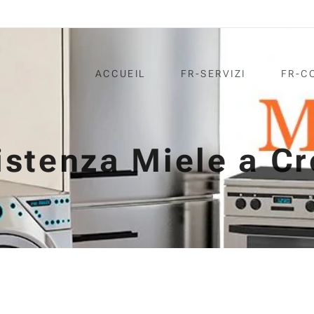
ACCUEIL
FR-SERVIZI
FR-C
istenza Miele a C