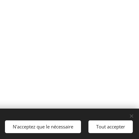
Langues
N'acceptez que le nécessaire
Tout accepter
Italiano
Français