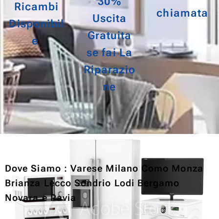
30%
Ricambi
chiamata
Uscita
Disponibil
Gratuita
e
se
f
ai La
Riparazio
ne
Dove Siamo : Varese Milano Como Monza
Brianza Lecco Sondrio Lodi Bergamo
Novara e Pavia