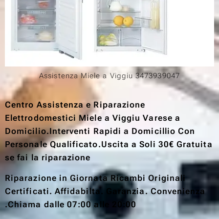
Assistenza Miele a Viggiu 3473939047
Centro Assistenza e Riparazione
Elettrodomestici Miele a Viggiu Varese a
Domicilio.Interventi Rapidi a Domicillio Con
Personale Qualificato.Uscita a Soli 30€ Gratuita
se fai la riparazione
Riparazione in Giornata Ricambi Originali
Certificati. Affidabilta. Garanzia. Convenienza
.Chiama dalle 07:00 alle 20:00