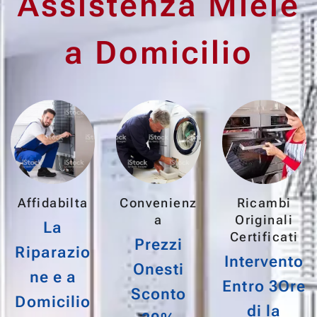
Assistenza Miele
a Domicilio
Affidabilta
Convenienz
Ricambi
a
Originali
La
Certificati
Prezzi
Riparazio
Intervento
Onesti
ne e a
Entro 3Ore
Sconto
Domicilio
di la