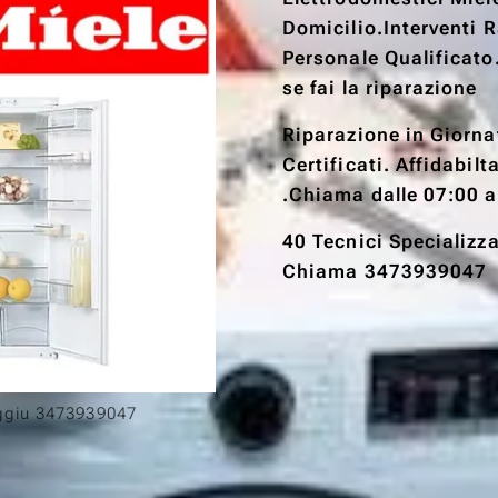
Domicilio.Interventi 
Personale Qualificato
se fai la riparazione
Riparazione in Giorna
Certificati. Affidabil
.Chiama dalle 07:00 a
40 Tecnici Specializz
Chiama 3473939047
iggiu 3473939047