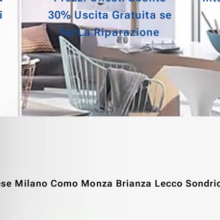
i
30% Uscita Gratuita se
f
ai La Riparazione
ese Milano Como Monza Brianza Lecco Sondri