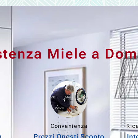
stenza Miele a Domi
Convenienza
Rica
a
Prezzi Onesti Sconto
Int