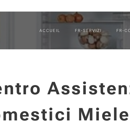
ACCUEIL
FR-SERVIZI
FR-C
ntro Assiste
omestici Miele