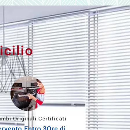
cilio
mbi Originali Certificati
ervento Entro 3Ore di