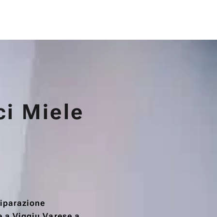
ci Miele
Riparazione
e a Viggiu Varese a