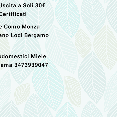
Uscita a Soli 30€
Certificati
se Como Monza
lano Lodi Bergamo
rodomestici Miele
hiama 3473939047